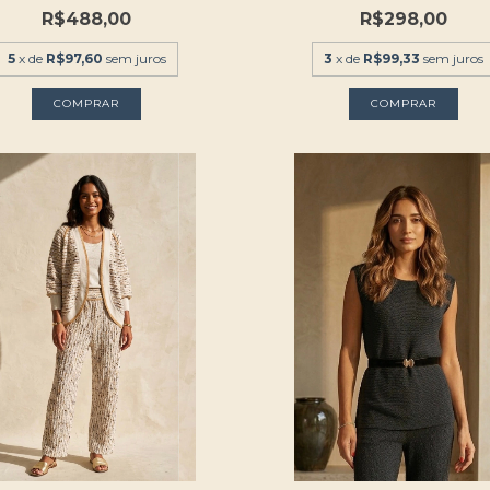
R$488,00
R$298,00
5
x de
R$97,60
sem juros
3
x de
R$99,33
sem juros
COMPRAR
COMPRAR