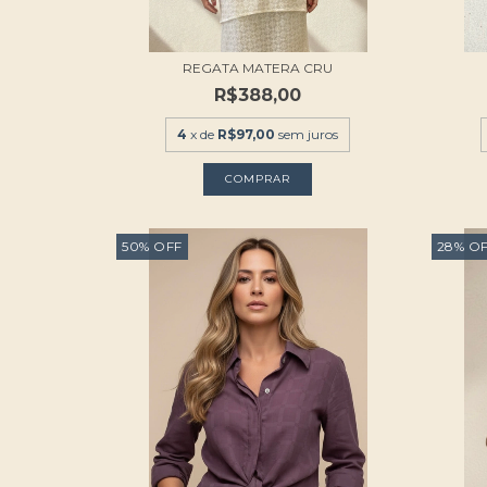
REGATA MATERA CRU
R$388,00
4
x de
R$97,00
sem juros
COMPRAR
50
%
OFF
28
%
O